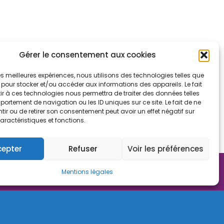
uvernance
Gérer le consentement aux cookies
port d'activité
 les meilleures expériences, nous utilisons des technologies telles que
sulter le certificat
 pour stocker et/ou accéder aux informations des appareils. Le fait
r à ces technologies nous permettra de traiter des données telles
ortement de navigation ou les ID uniques sur ce site. Le fait de ne
liopi
ir ou de retirer son consentement peut avoir un effet négatif sur
aractéristiques et fonctions.
cepter
Refuser
Voir les préférences
ered by ToWebOrNotToWeb
Mentions légales