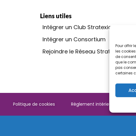
Liens utiles
Intégrer un Club Stratexio
Go
Intégrer un Consortium
Rap
Pour offrir
Rejoindre le Réseau Stratexio
Con
les cookies
de consenti
que le comp
Qua
pas consent
certaines c
Ac
Politique de cookies
Règlement intérieur
Pow
Français