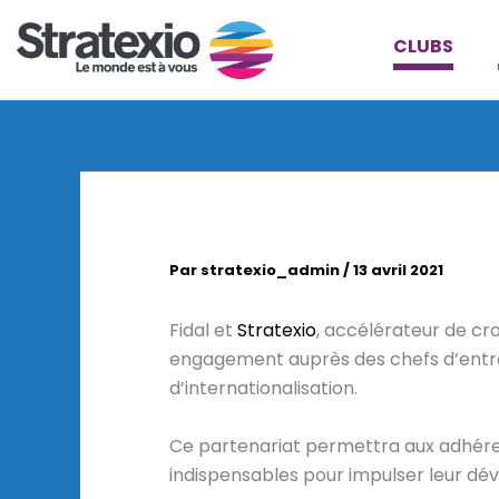
Aller
au
CLUBS
contenu
Par
stratexio_admin
/
13 avril 2021
Fidal et
Stratexio
, accélérateur de cro
engagement auprès des chefs d’entre
d’internationalisation.
Ce partenariat permettra aux adhér
indispensables pour impulser leur dév