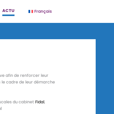
ACTU
Français
ive afin de renforcer leur
s le cadre de leur démarche
iscales du cabinet
Fidal
,
al