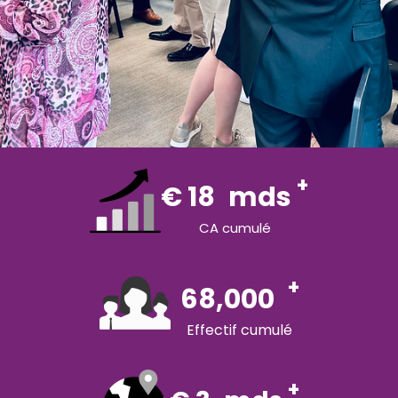
+
€
18
mds
CA cumulé
+
68,000
Effectif cumulé
+