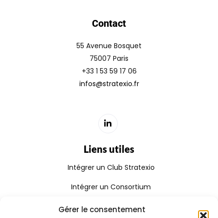
Contact
55 Avenue Bosquet
75007 Paris
+33 1 53 59 17 06
infos@stratexio.fr
Liens utiles
Intégrer un Club Stratexio
Intégrer un Consortium
Rejoindre le Réseau Stratexio
Gérer le consentement