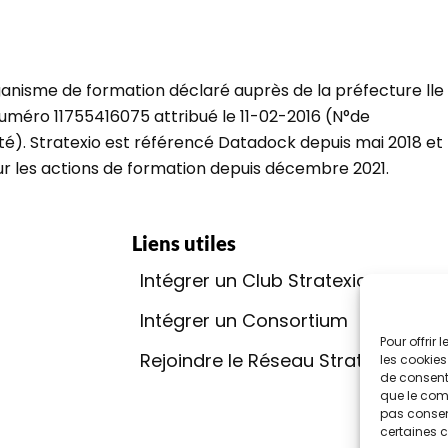
ganisme de formation déclaré auprès de la préfecture lle
uméro 11755416075 attribué le 11-02-2016 (N°de
ité). Stratexio est référencé Datadock depuis mai 2018 et
our les actions de formation depuis décembre 2021.
Liens utiles
Intégrer un Club Stratexio
Go
Intégrer un Consortium
Rap
Pour offrir
Rejoindre le Réseau Stratexio
Con
les cookies
de consenti
que le comp
Qua
pas consent
certaines c