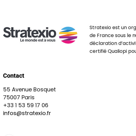
Stratexio est un or
de France sous le n
déclaration d’activ
certifié Qualiopi p
Contact
55 Avenue Bosquet
75007 Paris
+33 1 53 59 17 06
infos@stratexio.fr