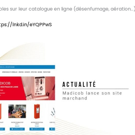
ibles sur leur catalogue en ligne (désenfumage, aération…)
tps://lnkd.in/eYQPPwS