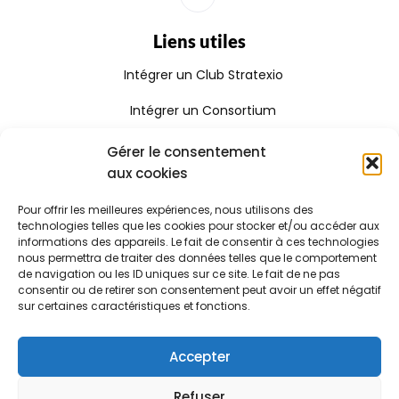
Liens utiles
Intégrer un Club Stratexio
Intégrer un Consortium
Rejoindre le Réseau Stratexio
Gérer le consentement
aux cookies
Gouvernance
Pour offrir les meilleures expériences, nous utilisons des
Rapport d'activité
technologies telles que les cookies pour stocker et/ou accéder aux
informations des appareils. Le fait de consentir à ces technologies
Consulter le certificat Qualiopi
nous permettra de traiter des données telles que le comportement
de navigation ou les ID uniques sur ce site. Le fait de ne pas
consentir ou de retirer son consentement peut avoir un effet négatif
sur certaines caractéristiques et fonctions.
Stratexio | Copyright © 2025
Mentions légales
Accepter
CGV
Refuser