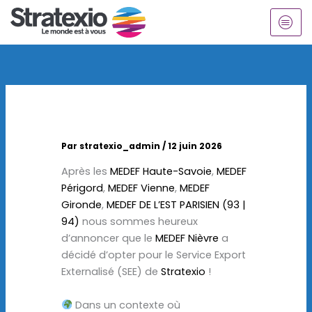
Aller
au
contenu
Par
stratexio_admin
/
12 juin 2026
Après les
MEDEF Haute-Savoie
,
MEDEF
Périgord
,
MEDEF Vienne
,
MEDEF
Gironde
,
MEDEF DE L’EST PARISIEN (93 |
94)
nous sommes heureux
d’annoncer que le
MEDEF Nièvre
a
décidé d’opter pour le Service Export
Externalisé (SEE) de
Stratexio
!
Dans un contexte où