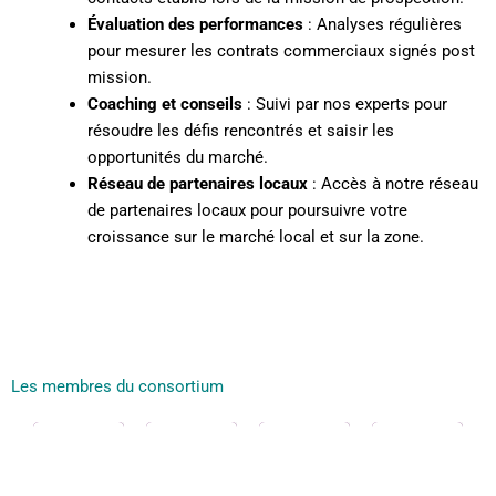
e
e
de
Évaluation des performances
:
Analyses régulières
n
n
pâ
pour mesurer les contrats commerciaux signés post
t
t
tis
mission.
r
r
ser
Coaching et conseils
:
Suivi par nos experts pour
é
é
ies
résoudre les défis rencontrés et saisir les
e
e
fin
opportunités du marché.
s
s
es
Un
Réseau de partenaires locaux
:
Accès à notre réseau
u
u
sur
e
de partenaires locaux pour poursuivre votre
r
r
fa
gel
croissance sur le marché local et sur la zone.
l
l
mil
ée
e
e
le
s,
Sp
m
m
et
de
éci
a
a
so
tra
ali
r
r
n
ite
sé
c
c
éq
Les membres du consortium
ur
e
h
h
uip
fra
da
é
é
e
is
ns
Dis
p
p
ré
et
la
till
uni
o
o