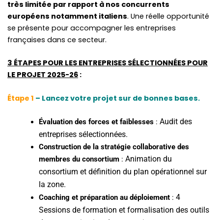
très limitée par rapport à nos concurrents
é
é
européens notamment italiens
.
Une réelle opportunité
c
c
se présente pour accompagner les entreprises
i
i
françaises dans ce secteur
.
a
a
l
l
3 ÉTAPES POUR LES ENTREPRISES SÉLECTIONNÉES POUR
i
i
LE PROJET 2025-26
:
s
s
t
t
Étape 1
– Lancez votre projet sur de bonnes bases.
e
e
d
d
Audit des
Évaluation des forces et faiblesses
:
e
e
entreprises sélectionnées.
p
p
Construction de la stratégie collaborative des
u
u
Animation du
membres du consortium
:
i
i
consortium et définition du plan opérationnel sur
s
s
1
1
la zone.
9
9
4
Coaching et préparation au déploiement
:
a
a
Sessions de formation et formalisation des outils
n
n