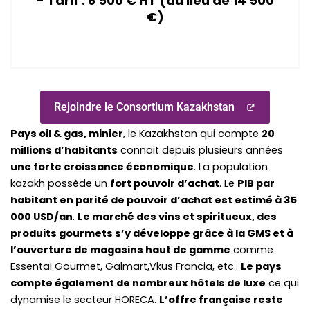
- Tarif : 6 500 € HT (au lieu de 14 500
€)
Rejoindre le Consortium Kazakhstan
Pays oil & gas, minier
, le Kazakhstan qui compte
20
millions d’habitants
connait depuis plusieurs années
une forte croissance économique
. La population
kazakh possède
un
fort pouvoir d’achat
. Le
PIB par
habitant en parité de pouvoir d’achat est estimé à 35
000 USD/an
.
Le marché des vins et spiritueux, des
produits gourmets s’y développe
grâce à la GMS et à
l’ouverture de magasins haut de gamme
comme
Essentai Gourmet, Galmart,Vkus Francia, etc..
Le pays
compte également de
nombreux hôtels de luxe
ce qui
S
S
dynamise le secteur HORECA.
L’offre française reste
p
p