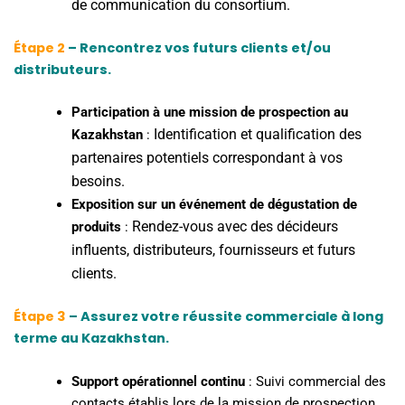
de communication du consortium.
s
s
d
d
Étape 2
– Rencontrez vos futurs clients et/ou
a
a
distributeurs.
n
n
s
s
Participation à une mission de prospection au
l
l
Identification et qualification des
Kazakhstan
:
e
e
partenaires potentiels correspondant à vos
s
s
besoins.
s
s
Exposition sur un événement de dégustation de
e
e
Rendez-vous avec des décideurs
produits
:
r
r
influents, distributeurs, fournisseurs et futurs
v
v
clients.
i
i
c
c
Étape 3
– Assurez votre réussite commerciale à long
e
e
Re
terme au Kazakhstan.
s
s
ce
d
d
tte
Support opérationnel continu
:
Suivi commercial des
’
’
s
contacts établis lors de la mission de prospection.