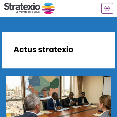
Aller
au
contenu
Actus stratexio