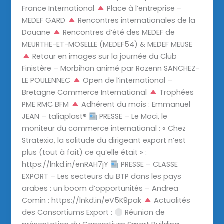
France International
Place à l’entreprise –
MEDEF GARD
Rencontres internationales de la
Douane
Rencontres d’été des MEDEF de
MEURTHE-ET-MOSELLE (MEDEF54) & MEDEF MEUSE
Retour en images sur la journée du Club
Finistère – Morbihan animé par Rozenn SANCHEZ-
LE POULENNEC
Open de l’international –
Bretagne Commerce International
Trophées
PME RMC BFM
Adhérent du mois : Emmanuel
JEAN – taliaplast®
PRESSE – Le Moci, le
moniteur du commerce international : « Chez
Stratexio, la solitude du dirigeant export n’est
plus (tout à fait) ce qu’elle était » :
https://lnkd.in/enRAH7jY
PRESSE – CLASSE
EXPORT – Les secteurs du BTP dans les pays
arabes : un boom d’opportunités – Andrea
Comin : https://lnkd.in/eV5K9pak
Actualités
des Consortiums Export :
Réunion de