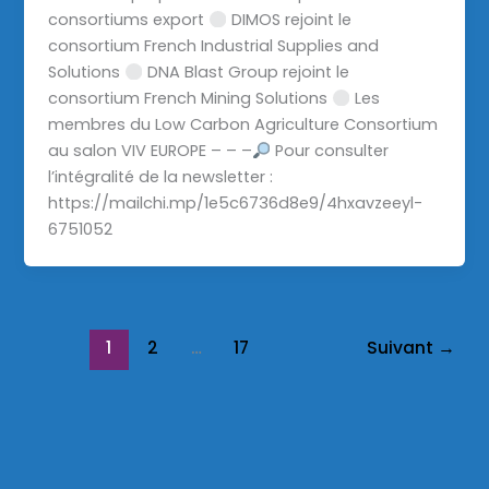
consortiums export
DIMOS rejoint le
consortium French Industrial Supplies and
Solutions
DNA Blast Group rejoint le
consortium French Mining Solutions
Les
membres du Low Carbon Agriculture Consortium
au salon VIV EUROPE – – –
Pour consulter
l’intégralité de la newsletter :
https://mailchi.mp/1e5c6736d8e9/4hxavzeeyl-
6751052
1
2
…
17
Suivant
→