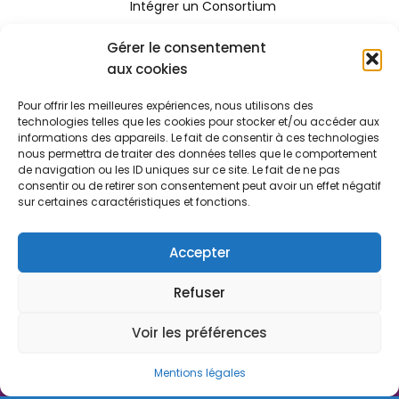
Intégrer un Consortium
Rejoindre le Réseau Stratexio
Gérer le consentement
aux cookies
Gouvernance
Pour offrir les meilleures expériences, nous utilisons des
Rapport d'activité
technologies telles que les cookies pour stocker et/ou accéder aux
informations des appareils. Le fait de consentir à ces technologies
Consulter le certificat Qualiopi
nous permettra de traiter des données telles que le comportement
de navigation ou les ID uniques sur ce site. Le fait de ne pas
consentir ou de retirer son consentement peut avoir un effet négatif
sur certaines caractéristiques et fonctions.
Stratexio | Copyright © 2025
Mentions légales
Accepter
CGV
Refuser
Politique de cookies
Voir les préférences
Règlement intérieur
Powered by ToWebOrNotToWeb
Mentions légales