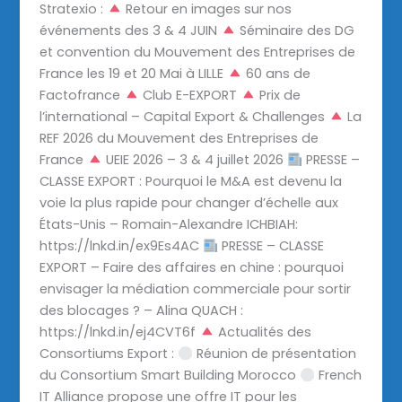
Stratexio :
Retour en images sur nos
événements des 3 & 4 JUIN
Séminaire des DG
et convention du Mouvement des Entreprises de
France les 19 et 20 Mai à LILLE
60 ans de
Factofrance
Club E-EXPORT
Prix de
l’international – Capital Export & Challenges
La
REF 2026 du Mouvement des Entreprises de
France
UEIE 2026 – 3 & 4 juillet 2026
PRESSE –
CLASSE EXPORT : Pourquoi le M&A est devenu la
voie la plus rapide pour changer d’échelle aux
États-Unis – Romain-Alexandre ICHBIAH:
https://lnkd.in/ex9Es4AC
PRESSE – CLASSE
EXPORT – Faire des affaires en chine : pourquoi
envisager la médiation commerciale pour sortir
des blocages ? – Alina QUACH :
https://lnkd.in/ej4CVT6f
Actualités des
Consortiums Export :
Réunion de présentation
du Consortium Smart Building Morocco
French
IT Alliance propose une offre IT pour les