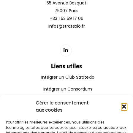
55 Avenue Bosquet
75007 Paris
+33 1 53 59 17 06
infos@stratexio.fr
Liens utiles
Intégrer un Club Stratexio
Intégrer un Consortium
Rejoindre le Réseau Stratexio
Gérer le consentement
aux cookies
Gouvernance
Pour offrir les meilleures expériences, nous utilisons des
Rapport d'activité
technologies telles que les cookies pour stocker et/ou accéder aux
informations des appareils. Le fait de consentir à ces technologies