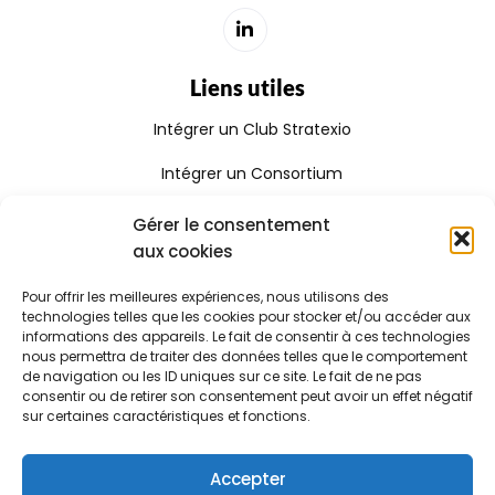
Liens utiles
Intégrer un Club Stratexio
Intégrer un Consortium
Rejoindre le Réseau Stratexio
Gérer le consentement
aux cookies
Gouvernance
Pour offrir les meilleures expériences, nous utilisons des
Rapport d'activité
technologies telles que les cookies pour stocker et/ou accéder aux
informations des appareils. Le fait de consentir à ces technologies
Consulter le certificat Qualiopi
nous permettra de traiter des données telles que le comportement
de navigation ou les ID uniques sur ce site. Le fait de ne pas
consentir ou de retirer son consentement peut avoir un effet négatif
sur certaines caractéristiques et fonctions.
Stratexio | Copyright © 2025
Mentions légales
Accepter