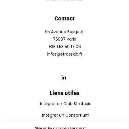
Contact
55 Avenue Bosquet
75007 Paris
+33 1 53 59 17 06
infos@stratexio.fr
Liens utiles
Intégrer un Club Stratexio
Intégrer un Consortium
Rejoindre le Réseau Stratexio
Gérer le consentement