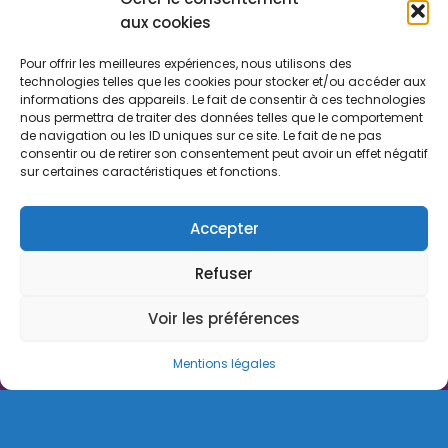
aux cookies
Gouvernance
Pour offrir les meilleures expériences, nous utilisons des
Rapport d'activité
technologies telles que les cookies pour stocker et/ou accéder aux
informations des appareils. Le fait de consentir à ces technologies
Consulter le certificat Qualiopi
nous permettra de traiter des données telles que le comportement
de navigation ou les ID uniques sur ce site. Le fait de ne pas
consentir ou de retirer son consentement peut avoir un effet négatif
sur certaines caractéristiques et fonctions.
Stratexio | Copyright © 2025
Mentions légales
Accepter
CGV
Refuser
Politique de cookies
Voir les préférences
Règlement intérieur
Powered by ToWebOrNotToWeb
Mentions légales
Français