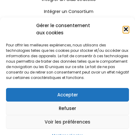
Intégrer un Consortium
Rejoindre le Réseau Stratexio
Gérer le consentement
aux cookies
Gouvernance
Pour offrir les meilleures expériences, nous utilisons des
Rapport d'activité
technologies telles que les cookies pour stocker et/ou accéder aux
informations des appareils. Le fait de consentir à ces technologies
Consulter le certificat Qualiopi
nous permettra de traiter des données telles que le comportement
de navigation ou les ID uniques sur ce site. Le fait de ne pas
consentir ou de retirer son consentement peut avoir un effet négatif
sur certaines caractéristiques et fonctions.
Stratexio | Copyright © 2025
Mentions légales
Accepter
CGV
Refuser
Politique de cookies
Voir les préférences
Règlement intérieur
Powered by ToWebOrNotToWeb