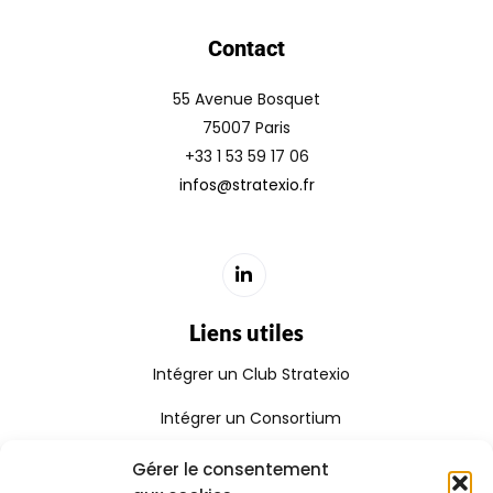
Contact
55 Avenue Bosquet
75007 Paris
+33 1 53 59 17 06
infos@stratexio.fr
Liens utiles
Intégrer un Club Stratexio
Intégrer un Consortium
Rejoindre le Réseau Stratexio
Gérer le consentement