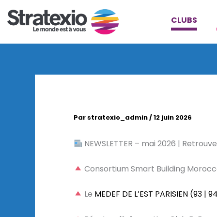
Aller
au
CLUBS
contenu
Par
stratexio_admin
/
12 juin 2026
NEWSLETTER – mai 2026 | Retrouvez
Consortium Smart Building Moroc
Le
MEDEF DE L’EST PARISIEN (93 | 9