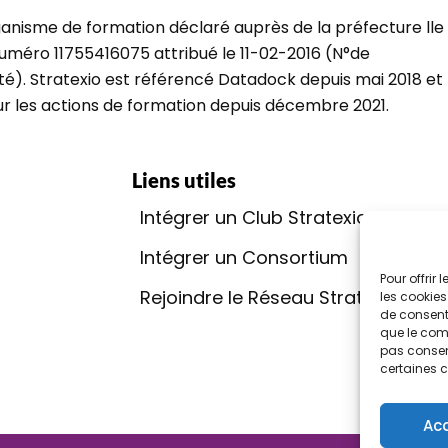
ganisme de formation déclaré auprès de la préfecture lle
uméro 11755416075 attribué le 11-02-2016 (N°de
ité). Stratexio est référencé Datadock depuis mai 2018 et
our les actions de formation depuis décembre 2021.
Liens utiles
Intégrer un Club Stratexio
Go
Intégrer un Consortium
Rap
Pour offrir
Rejoindre le Réseau Stratexio
Con
les cookies
de consenti
que le comp
Qua
pas consent
certaines c
Ac