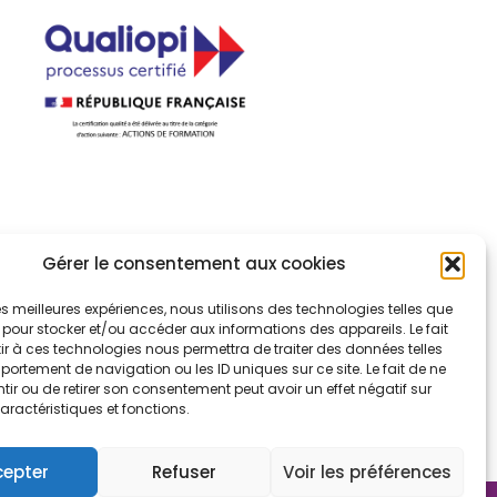
uvernance
Gérer le consentement aux cookies
port d'activité
 les meilleures expériences, nous utilisons des technologies telles que
sulter le certificat
 pour stocker et/ou accéder aux informations des appareils. Le fait
r à ces technologies nous permettra de traiter des données telles
ortement de navigation ou les ID uniques sur ce site. Le fait de ne
liopi
ir ou de retirer son consentement peut avoir un effet négatif sur
aractéristiques et fonctions.
cepter
Refuser
Voir les préférences