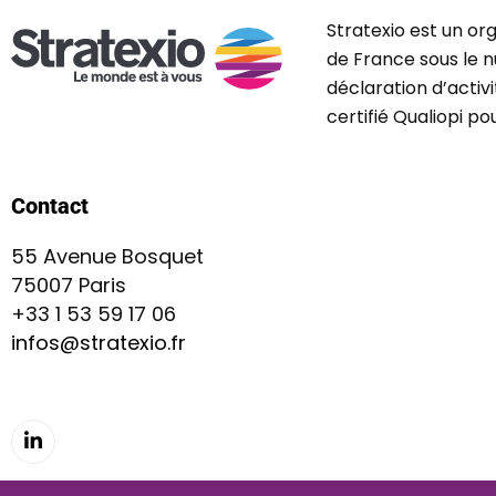
Stratexio est un or
de France sous le n
déclaration d’activ
certifié Qualiopi p
Contact
55 Avenue Bosquet
75007 Paris
+33 1 53 59 17 06
infos@stratexio.fr