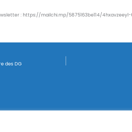
 newsletter : https://mailchi.mp/5875163be114/4hxavzeey
re des DG