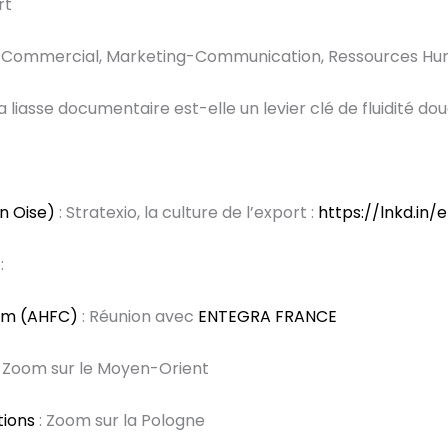
rt
t, Commercial, Marketing-Communication, Ressources Hu
la liasse documentaire est-elle un levier clé de fluidité do
n Oise)
: Stratexio, la culture de l’export :
https://lnkd.in
:
ium (AHFC)
: Réunion avec
ENTEGRA FRANCE
 Zoom sur le Moyen-Orient
tions
: Zoom sur la Pologne