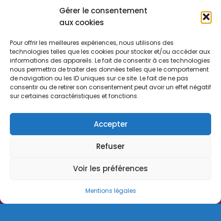
Rejoindre le Réseau Stratexio
Gérer le consentement
aux cookies
Gouvernance
Pour offrir les meilleures expériences, nous utilisons des
Rapport d'activité
technologies telles que les cookies pour stocker et/ou accéder aux
informations des appareils. Le fait de consentir à ces technologies
Consulter le certificat Qualiopi
nous permettra de traiter des données telles que le comportement
de navigation ou les ID uniques sur ce site. Le fait de ne pas
consentir ou de retirer son consentement peut avoir un effet négatif
sur certaines caractéristiques et fonctions.
Stratexio | Copyright © 2025
Mentions légales
Accepter
CGV
Refuser
Politique de cookies
Voir les préférences
Règlement intérieur
Powered by ToWebOrNotToWeb
Mentions légales
Français