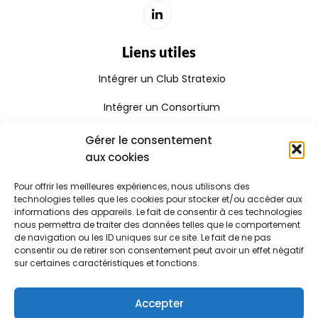
Liens utiles
Intégrer un Club Stratexio
Intégrer un Consortium
Rejoindre le Réseau Stratexio
Gérer le consentement
aux cookies
Gouvernance
Pour offrir les meilleures expériences, nous utilisons des
Rapport d'activité
technologies telles que les cookies pour stocker et/ou accéder aux
informations des appareils. Le fait de consentir à ces technologies
Consulter le certificat Qualiopi
nous permettra de traiter des données telles que le comportement
de navigation ou les ID uniques sur ce site. Le fait de ne pas
consentir ou de retirer son consentement peut avoir un effet négatif
sur certaines caractéristiques et fonctions.
Stratexio | Copyright © 2025
Mentions légales
Accepter
CGV