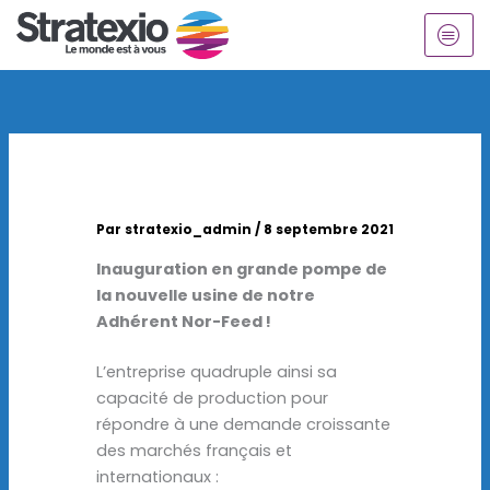
Aller
au
contenu
Par
stratexio_admin
/
8 septembre 2021
Inauguration en grande pompe de
la nouvelle usine de notre
Adhérent Nor-Feed !
L’entreprise quadruple ainsi sa
capacité de production pour
répondre à une demande croissante
des marchés français et
internationaux :