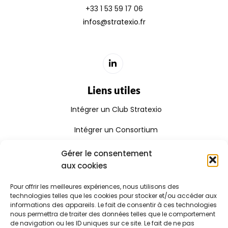
+33 1 53 59 17 06
infos@stratexio.fr
Liens utiles
Intégrer un Club Stratexio
Intégrer un Consortium
Rejoindre le Réseau Stratexio
Gérer le consentement
aux cookies
Gouvernance
Pour offrir les meilleures expériences, nous utilisons des
Rapport d'activité
technologies telles que les cookies pour stocker et/ou accéder aux
informations des appareils. Le fait de consentir à ces technologies
Consulter le certificat Qualiopi
nous permettra de traiter des données telles que le comportement
de navigation ou les ID uniques sur ce site. Le fait de ne pas