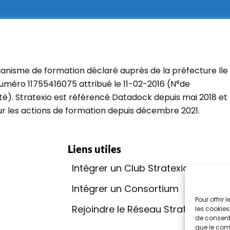
ganisme de formation déclaré auprès de la préfecture lle
uméro 11755416075 attribué le 11-02-2016 (N°de
ité). Stratexio est référencé Datadock depuis mai 2018 et
our les actions de formation depuis décembre 2021.
Liens utiles
Intégrer un Club Stratexio
Go
Intégrer un Consortium
Rap
Pour offrir
Rejoindre le Réseau Stratexio
Con
les cookies
de consenti
que le comp
Qua