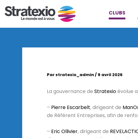
Aller
au
CLUBS
contenu
Par
stratexio_admin
/
9 avril 2026
La gouvernance de
Stratexio
évolue a
–
Pierre Escarbelt
, dirigeant de
ManOr
de Référent Entreprises, afin de renf
–
Eric Ollivier
, dirigeant de
REVELACTI