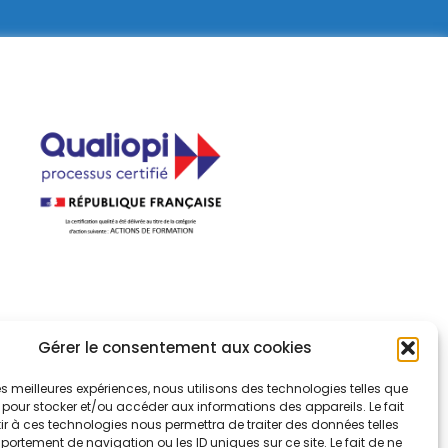
uvernance
Gérer le consentement aux cookies
port d'activité
 les meilleures expériences, nous utilisons des technologies telles que
sulter le certificat
 pour stocker et/ou accéder aux informations des appareils. Le fait
r à ces technologies nous permettra de traiter des données telles
ortement de navigation ou les ID uniques sur ce site. Le fait de ne
liopi