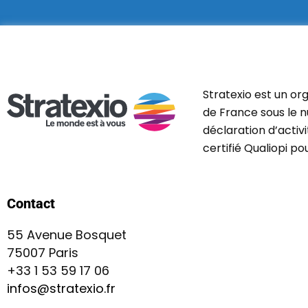
Stratexio est un or
de France sous le n
déclaration d’activ
certifié Qualiopi p
Contact
55 Avenue Bosquet
75007 Paris
+33 1 53 59 17 06
infos@stratexio.fr