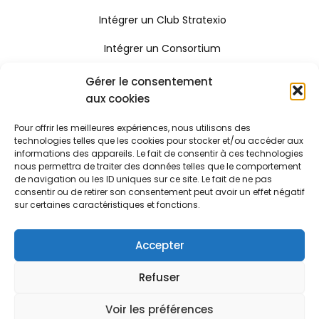
Intégrer un Club Stratexio
Intégrer un Consortium
Rejoindre le Réseau Stratexio
Gérer le consentement
aux cookies
Gouvernance
Pour offrir les meilleures expériences, nous utilisons des
Rapport d'activité
technologies telles que les cookies pour stocker et/ou accéder aux
informations des appareils. Le fait de consentir à ces technologies
Consulter le certificat Qualiopi
nous permettra de traiter des données telles que le comportement
de navigation ou les ID uniques sur ce site. Le fait de ne pas
consentir ou de retirer son consentement peut avoir un effet négatif
sur certaines caractéristiques et fonctions.
Stratexio | Copyright © 2025
Mentions légales
Accepter
CGV
Refuser
Politique de cookies
Voir les préférences
Règlement intérieur