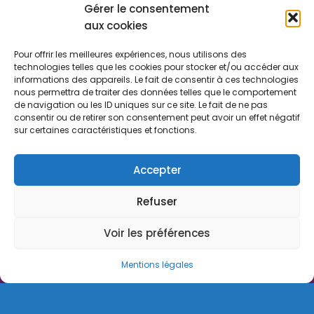
Rejoindre le Réseau Stratexio
Gérer le consentement
aux cookies
Gouvernance
Pour offrir les meilleures expériences, nous utilisons des
Rapport d'activité
technologies telles que les cookies pour stocker et/ou accéder aux
informations des appareils. Le fait de consentir à ces technologies
Consulter le certificat Qualiopi
nous permettra de traiter des données telles que le comportement
de navigation ou les ID uniques sur ce site. Le fait de ne pas
consentir ou de retirer son consentement peut avoir un effet négatif
sur certaines caractéristiques et fonctions.
Stratexio | Copyright © 2025
Mentions légales
Accepter
CGV
Refuser
Politique de cookies
Voir les préférences
Règlement intérieur
Powered by ToWebOrNotToWeb
Mentions légales
Français