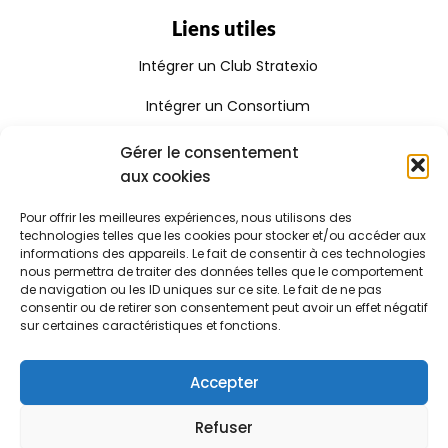
Liens utiles
Intégrer un Club Stratexio
Intégrer un Consortium
Rejoindre le Réseau Stratexio
Gérer le consentement
aux cookies
Gouvernance
Pour offrir les meilleures expériences, nous utilisons des
Rapport d'activité
technologies telles que les cookies pour stocker et/ou accéder aux
informations des appareils. Le fait de consentir à ces technologies
Consulter le certificat Qualiopi
nous permettra de traiter des données telles que le comportement
de navigation ou les ID uniques sur ce site. Le fait de ne pas
consentir ou de retirer son consentement peut avoir un effet négatif
sur certaines caractéristiques et fonctions.
Stratexio | Copyright © 2025
Mentions légales
Accepter
CGV
Refuser
Politique de cookies