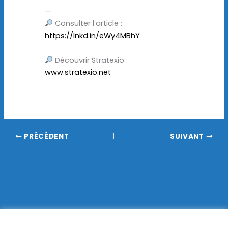
—
Consulter l’article :
https://lnkd.in/eWy4MBhY
Découvrir Stratexio :
www.stratexio.net
PRÉCÉDENT
SUIVANT