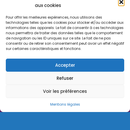
aux cookies
Gouvernance
Pour offrir les meilleures expériences, nous utilisons des
Rapport d'activité
technologies telles que les cookies pour stocker et/ou accéder aux
informations des appareils. Le fait de consentir à ces technologies
Consulter le certificat Qualiopi
nous permettra de traiter des données telles que le comportement
de navigation ou les ID uniques sur ce site. Le fait de ne pas
consentir ou de retirer son consentement peut avoir un effet négatif
sur certaines caractéristiques et fonctions.
Stratexio | Copyright © 2025
Mentions légales
Accepter
CGV
Refuser
Politique de cookies
Voir les préférences
Règlement intérieur
Powered by ToWebOrNotToWeb
Mentions légales
Français