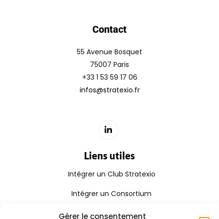
Contact
55 Avenue Bosquet
75007 Paris
+33 1 53 59 17 06
infos@stratexio.fr
Liens utiles
Intégrer un Club Stratexio
Intégrer un Consortium
Rejoindre le Réseau Stratexio
Gérer le consentement